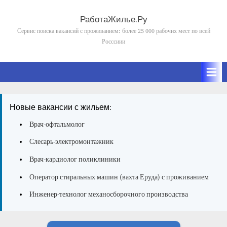
Skip
to
РаботаЖилье.Ру
content
Сервис поиска вакансий с проживанием: более 25 000 рабочих мест по всей
Росссиии
Новые вакансии с жильем:
Врач-офтальмолог
Слесарь-электромонтажник
Врач-кардиолог поликлиники
Оператор стиральных машин (вахта Еруда) с проживанием
Инженер-технолог механосборочного производства