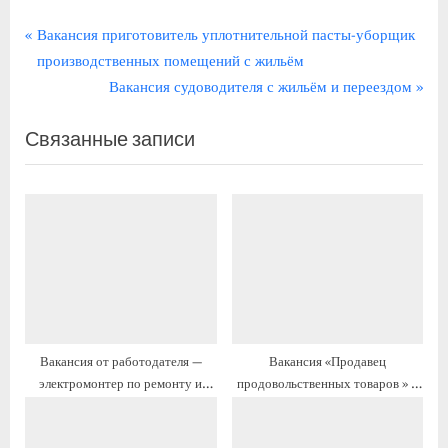
Навигация
П
Вакансия приготовитель уплотнительной пасты-уборщик
р
производственных помещений с жильём
по
е
С
Вакансия судоводителя с жильём и переездом
записям
д
л
Связанные записи
ы
е
д
д
у
у
щ
ю
а
щ
я
а
з
я
а
з
п
а
Вакансия от работодателя —
Вакансия «Продавец
и
п
электромонтер по ремонту и
продовольственных товаров » с
с
и
обслуживанию
проживанием
ь
с
электрооборудования с жильём и