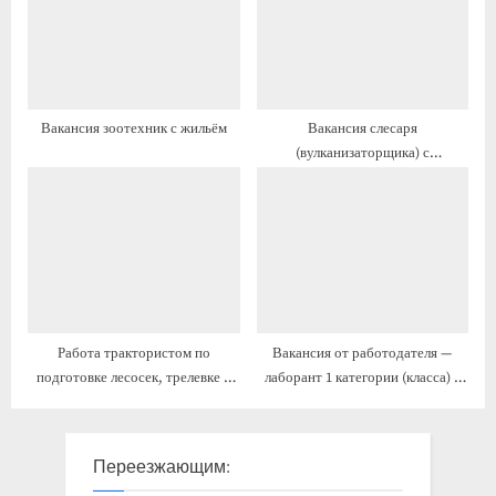
:
ь
переездом
:
Вакансия зоотехник с жильём
Вакансия слесаря
(вулканизаторщика) с
проживанием
Работа трактористом по
Вакансия от работодателя —
подготовке лесосек, трелевке и
лаборант 1 категории (класса) с
вывозке леса с предоставлением
жильём и переездом
жилья
Переезжающим: