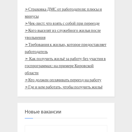
➣Страховка ДМС от работодателя: плюсы и
минусы
➣Чек-лист: что взять с собой при переезде
➣Кого выселят из служебного жилья после
увольнения
➣Требования к жилью, которое предоставляет
работодатель
➣ Как получить жильё за работу без участия в
госпрограммах: на примере Кировской
области
➣Кто должен оплачивать переезд на работу
➣Где и кем работать, чтобы получить жильё
Новые вакансии