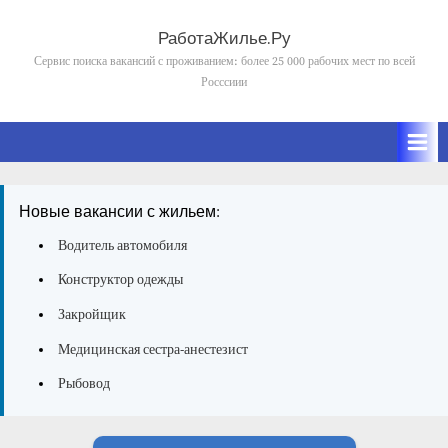
Skip
to
РаботаЖилье.Ру
content
Сервис поиска вакансий с проживанием: более 25 000 рабочих мест по всей
Росссиии
Новые вакансии с жильем:
Водитель автомобиля
Конструктор одежды
Закройщик
Медицинская сестра-анестезист
Рыбовод