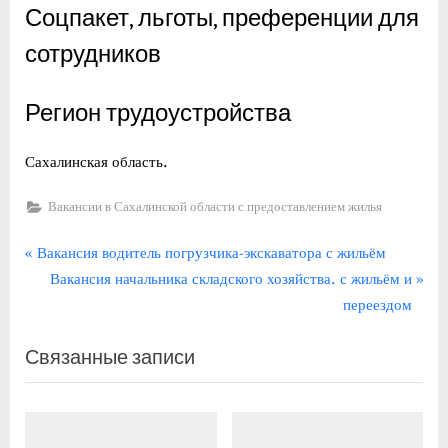
Соцпакет, льготы, преференции для
сотрудников
Регион трудоустройства
Сахалинская область.
Вакансии в Сахалинской области с предоставлением жилья
Навигация
П
Вакансия водитель погрузчика-экскаватора с жильём
р
С
Вакансия начальника складского хозяйства. с жильём и
по
е
л
переездом
записям
д
е
Связанные записи
ы
д
д
у
у
ю
щ
щ