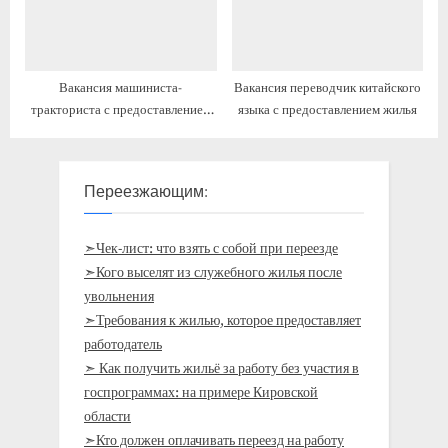
Вакансия машиниста-
Вакансия переводчик китайского
тракториста с предоставлением
языка с предоставлением жилья
жилья
Переезжающим:
➣Чек-лист: что взять с собой при переезде
➣Кого выселят из служебного жилья после
увольнения
➣Требования к жилью, которое предоставляет
работодатель
➣ Как получить жильё за работу без участия в
госпрограммах: на примере Кировской
области
➣Кто должен оплачивать переезд на работу