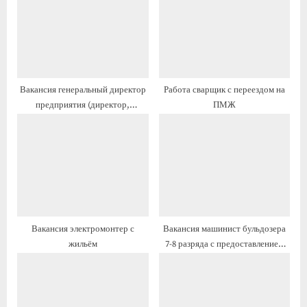
а
а
я
я
з
з
а
а
п
п
Вакансия генеральный директор
Работа сварщик с переездом на
и
и
предприятия (директор,
ПМЖ
с
с
(генеральный директор,
ь
ь
управляющий) предприятия с
:
:
переездом
Вакансия электромонтер с
Вакансия машинист бульдозера
жильём
7-8 разряда с предоставлением
жилья