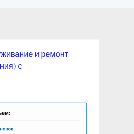
уживание и ремонт
ния) с
ьем:
ановок