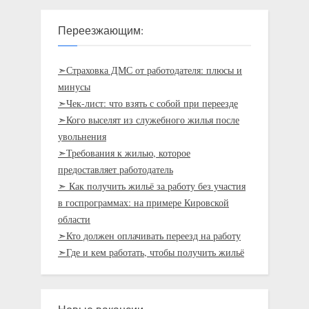
Переезжающим:
➣Страховка ДМС от работодателя: плюсы и
минусы
➣Чек-лист: что взять с собой при переезде
➣Кого выселят из служебного жилья после
увольнения
➣Требования к жилью, которое
предоставляет работодатель
➣ Как получить жильё за работу без участия
в госпрограммах: на примере Кировской
области
➣Кто должен оплачивать переезд на работу
➣Где и кем работать, чтобы получить жильё