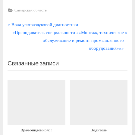
Самарская область
Навигация
П
Врач ультразвуковой диагностики
р
С
«Преподаватель специальности «»Монтаж, техническое
по
е
л
обслуживание и ремонт промышленного
записям
д
е
оборудования»»»
ы
д
Связанные записи
д
у
у
ю
щ
щ
а
а
я
я
з
з
а
а
п
п
и
и
Врач-эпидемиолог
Водитель
с
с