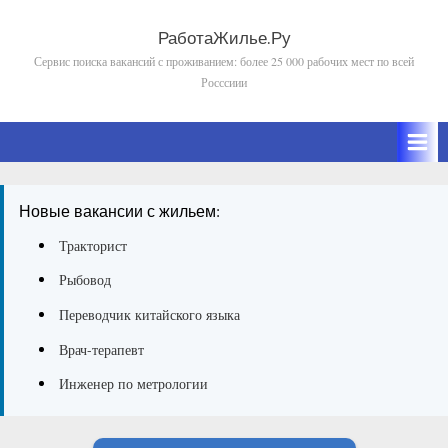
Skip
to
РаботаЖилье.Ру
Сервис поиска вакансий с проживанием: более 25 000 рабочих мест по всей
content
Росссиии
Новые вакансии с жильем:
Тракторист
Рыбовод
Переводчик китайского языка
Врач-терапевт
Инженер по метрологии