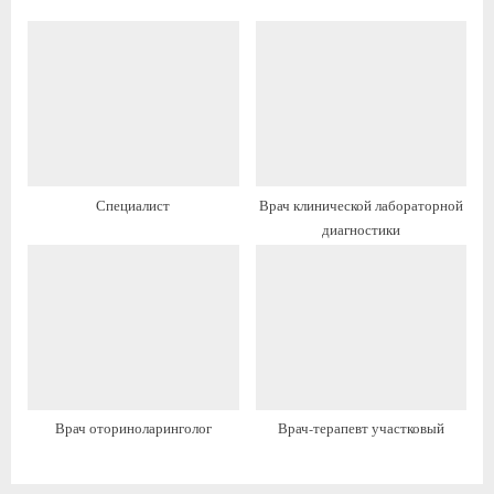
ь
ь
:
:
Специалист
Врач клинической лабораторной
диагностики
Врач оториноларинголог
Врач-терапевт участковый