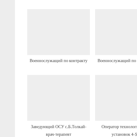
д
у
щ
а
я
з
а
Военнослужащий по контракту
Военнослужащий по 
п
и
с
ь
:
Заведующий ОСУ с.Б.Толкай-
Оператор технолог
врач-терапевт
установок 4-5