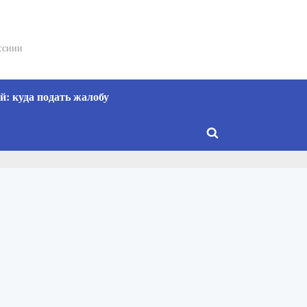
сссиии
: куда подать жалобу
Toggle
search
form