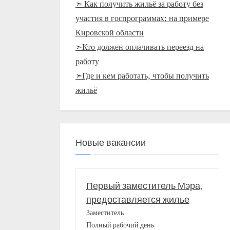
➣ Как получить жильё за работу без
участия в госпрограммах: на примере
Кировской области
➣Кто должен оплачивать переезд на
работу
➣Где и кем работать, чтобы получить
жильё
Новые вакансии
Первый заместитель Мэра,
предоставляется жилье
Заместитель
Полный рабочий день