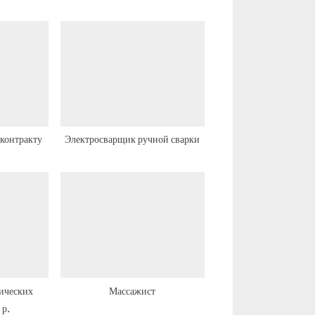
ю
щ
а
я
з
а
п
контракту
Электросварщик ручной сварки
и
с
ь
:
ических
Массажист
 р.