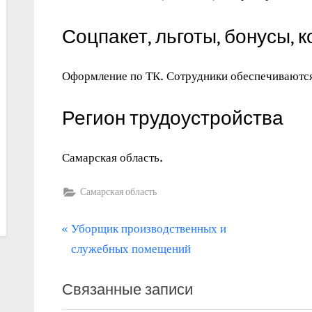
Соцпакет, льготы, бонусы, 
Оформление по ТК. Сотрудники обеспечиваютс
Регион трудоустройства
Самарская область.
Самарская область
П
Навигация
Уборщик производственных и
р
служебных помещений
по
е
записям
Связанные записи
д
ы