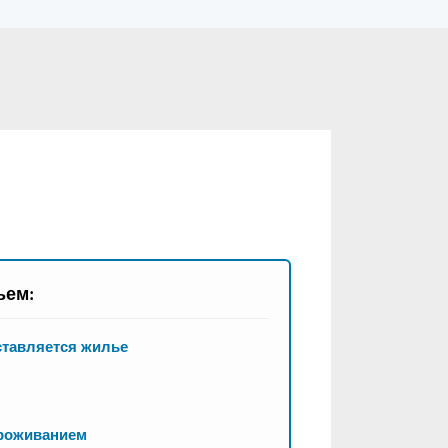
ьем:
ставляется жилье
проживанием