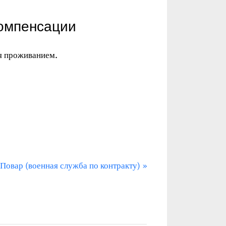
компенсации
я проживанием.
С
Повар (военная служба по контракту)
л
е
д
у