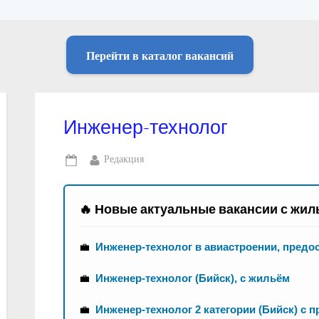
Перейти в каталог вакансий
Инженер-технолог
By
Редакция
Posted
on
🔥 Новые актуальные вакансии с жил
💼
Инженер-технолог в авиастроении, предо
💼
Инженер-технолог (Бийск), с жильём
💼
Инженер-технолог 2 категории (Бийск) с 