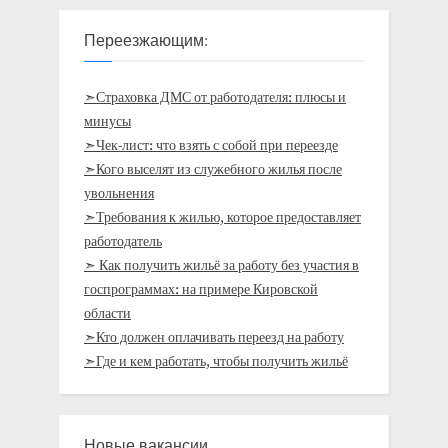
Переезжающим:
➣Страховка ДМС от работодателя: плюсы и
минусы
➣Чек-лист: что взять с собой при переезде
➣Кого выселят из служебного жилья после
увольнения
➣Требования к жилью, которое предоставляет
работодатель
➣ Как получить жильё за работу без участия в
госпрограммах: на примере Кировской
области
➣Кто должен оплачивать переезд на работу
➣Где и кем работать, чтобы получить жильё
Новые вакансии