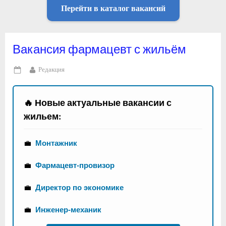
Перейти в каталог вакансий
Вакансия фармацевт с жильём
By
Редакция
Posted
on
🔥 Новые актуальные вакансии с
жильем:
💼
Монтажник
💼
Фармацевт-провизор
💼
Директор по экономике
💼
Инженер-механик