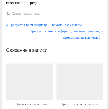
естественной среде.
Ставропольский край
Навигация
П
Требуется врач-педиатр — вакансия с жильём
р
С
Требуется учитель (преподаватель) физики,
по
е
л
предоставляется жильё
записям
д
е
Связанные записи
ы
д
д
у
у
ю
щ
щ
а
а
я
я
з
з
а
а
п
п
Требуется специалист по
Требуется врач-педиатр —
и
и