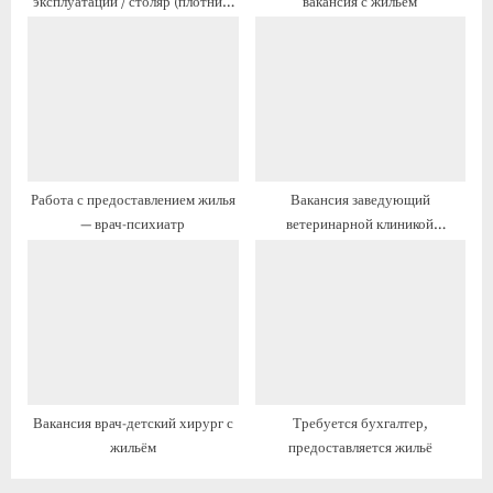
эксплуатации / столяр (плотник)
вакансия с жильём
с
с
— вакансия с жильём
ь
ь
:
:
Работа с предоставлением жилья
Вакансия заведующий
— врач-психиатр
ветеринарной клиникой
(лечебницей, поликлиникой) с
жильём
Вакансия врач-детский хирург с
Требуется бухгалтер,
жильём
предоставляется жильё