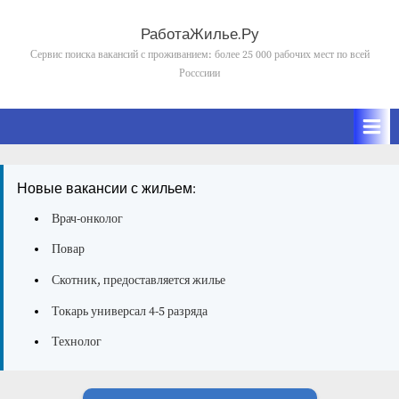
Skip
to
РаботаЖилье.Ру
content
Сервис поиска вакансий с проживанием: более 25 000 рабочих мест по всей
Росссиии
Новые вакансии с жильем:
Врач-онколог
Повар
Скотник, предоставляется жилье
Токарь универсал 4-5 разряда
Технолог