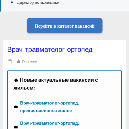
Директор по экономике
Перейти в каталог вакансий
Врач-травматолог-ортопед
By
Редакция
Posted
on
🔥 Новые актуальные вакансии с
жильем:
Врач-травматолог-ортопед,
💼
предоставляется жилье
Врач-травматолог-ортопед,
💼