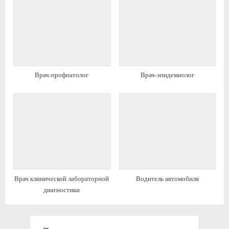
и
с
с
ь
ь
:
:
Врач-профпатолог
Врач-эпидемиолог
Врач клинической лабораторной
Водитель автомобиля
диагностики