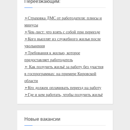
Переезжающим:
➣Страховка ДМС от работодателя: плюсы и
минусы
➣Чек-лист: что взять с собой при переезде
➣Кого выселят из служебного жилья после
увольнения
➣Требования к жилью, которое
предоставляет работодатель
➣ Как получить жильё за работу без участия
в госпрограммах: на примере Кировской
области
➣Кто должен оплачивать переезд на работу
➣Где и кем работать, чтобы получить жильё
Новые вакансии