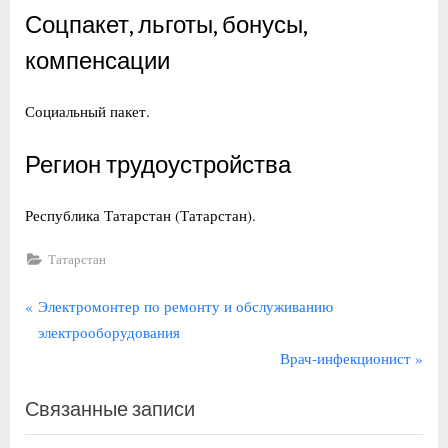
Соцпакет, льготы, бонусы,
компенсации
Социальный пакет.
Регион трудоустройства
Республика Татарстан (Татарстан).
Татарстан
Навигация
П
Электромонтер по ремонту и обслуживанию
р
электрооборудования
по
е
С
Врач-инфекционист
записям
д
л
Связанные записи
ы
е
д
д