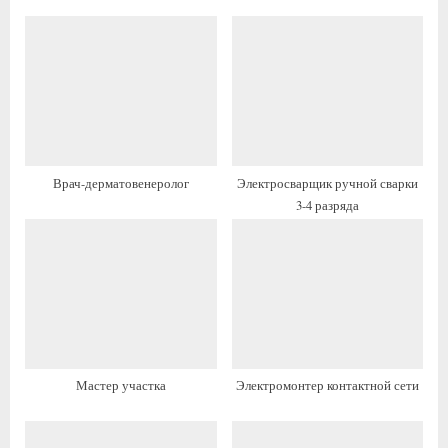
у
у
щ
ю
а
щ
я
а
з
я
а
з
п
а
Врач-дерматовенеролог
Электросварщик ручной сварки
и
п
3-4 разряда
с
и
ь
с
:
ь
:
Мастер участка
Электромонтер контактной сети