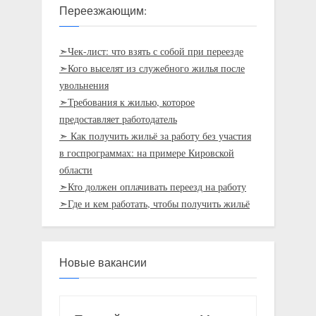
Переезжающим:
➣Чек-лист: что взять с собой при переезде
➣Кого выселят из служебного жилья после
увольнения
➣Требования к жилью, которое
предоставляет работодатель
➣ Как получить жильё за работу без участия
в госпрограммах: на примере Кировской
области
➣Кто должен оплачивать переезд на работу
➣Где и кем работать, чтобы получить жильё
Новые вакансии