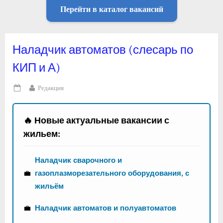
Перейти в каталог вакансий
Наладчик автоматов (слесарь по
КИП и А)
By
Редакция
Posted
on
🔥 Новые актуальные вакансии с
жильем:
Наладчик сварочного и
💼
газоплазморезательного оборудования, с
жильём
💼
Наладчик автоматов и полуавтоматов