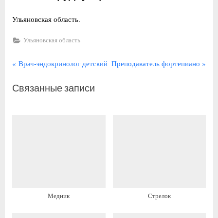
Ульяновская область.
Ульяновская область
Навигация
П
С
Врач-эндокринолог детский
Преподаватель фортепиано
р
л
по
Связанные записи
е
е
записям
д
д
ы
у
д
ю
у
щ
щ
а
а
я
я
з
з
а
Медник
Стрелок
а
п
п
и