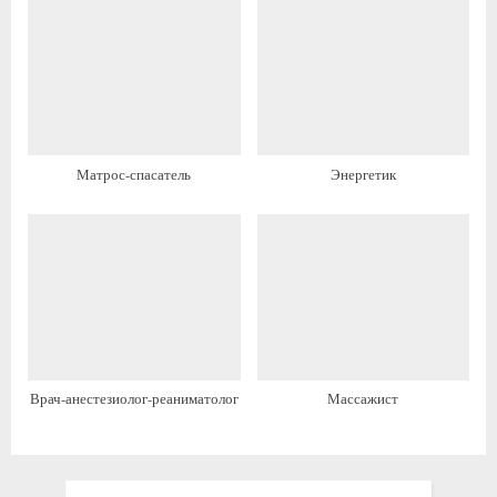
и
с
с
ь
ь
:
:
Матрос-спасатель
Энергетик
Врач-анестезиолог-реаниматолог
Массажист