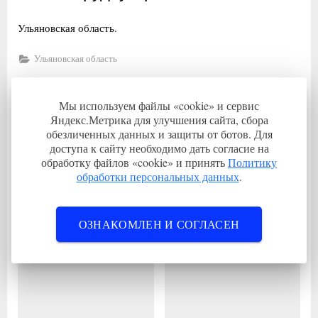
Ульяновская область.
Ульяновская область
Навигация
П
Врач общей практики (семейный врач) врачебной
Мы используем файлы «cookie» и сервис
р
амбулатории с. Хватовка
по
Яндекс.Метрика для улучшения сайта, сбора
е
С
Инженер по автоматизации и механизации
обезличенных данных и защиты от ботов. Для
записям
д
л
доступа к сайту необходимо дать согласие на
производственных процессов
обработку файлов «cookie» и принять
Политику
ы
е
обработки персональных данных
.
Связанные записи
д
д
у
у
щ
ю
ОЗНАКОМЛЕН И СОГЛАСЕН
а
щ
я
а
з
я
а
з
п
а