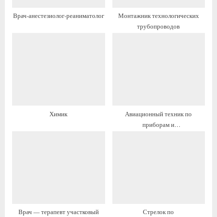
и
п
Врач-анестезиолог-реаниматолог
Монтажник технологических
с
и
трубопроводов
ь
с
:
ь
:
Химик
Авиационный техник по
приборам и
электрооборудованию
Врач — терапевт участковый
Стрелок по