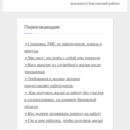
контракту(Заволжский район)
Переезжающим:
➣Страховка ДМС от работодателя: плюсы и
минусы
➣Чек-лист: что взять с собой при переезде
➣Кого выселят из служебного жилья после
увольнения
➣Требования к жилью, которое
предоставляет работодатель
➣ Как получить жильё за работу без участия
в госпрограммах: на примере Кировской
области
➣Кто должен оплачивать переезд на работу
➣Где и кем работать, чтобы получить жильё