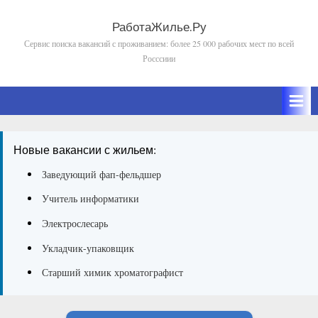
Skip
to
РаботаЖилье.Ру
Сервис поиска вакансий с проживанием: более 25 000 рабочих мест по всей
content
Росссиии
Новые вакансии с жильем:
Заведующий фап-фельдшер
Учитель информатики
Электрослесарь
Укладчик-упаковщик
Старший химик хроматографист