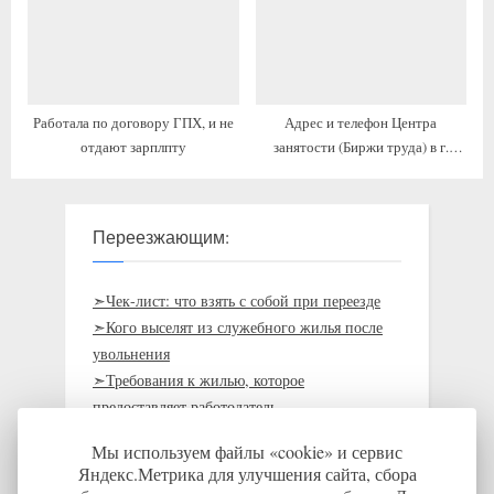
Работала по договору ГПХ, и не
Адрес и телефон Центра
отдают зарплпту
занятости (Биржи труда) в г.
Алапаевск, часы работы
Переезжающим:
➣Чек-лист: что взять с собой при переезде
➣Кого выселят из служебного жилья после
увольнения
➣Требования к жилью, которое
предоставляет работодатель
➣ Как получить жильё за работу без участия
Мы используем файлы «cookie» и сервис
в госпрограммах: на примере Кировской
Яндекс.Метрика для улучшения сайта, сбора
области