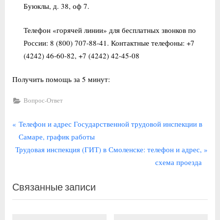
Буюклы, д. 38, оф 7.
Телефон «горячей линии» для бесплатных звонков по
России: 8 (800) 707-88-41. Контактные телефоны: +7
(4242) 46-60-82, +7 (4242) 42-45-08
Получить помощь за 5 минут:
Вопрос-Ответ
Навигация
П
Телефон и адрес Государственной трудовой инспекции в
р
Самаре, график работы
по
С
е
Трудовая инспекция (ГИТ) в Смоленске: телефон и адрес,
записям
л
д
схема проезда
е
ы
Связанные записи
д
д
у
у
ю
щ