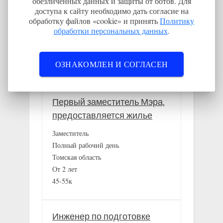
обезличенных данных и защиты от ботов. Для
➣Кто должен оплачивать переезд на работу
доступа к сайту необходимо дать согласие на
обработку файлов «cookie» и принять
Политику
➣Где и кем работать, чтобы получить жильё
обработки персональных данных
.
Новые вакансии
ОЗНАКОМЛЕН И СОГЛАСЕН
Первый заместитель Мэра,
предоставляется жилье
Заместитель
Полный рабочий день
Томская область
От 2 лет
45-55к
Инженер по подготовке