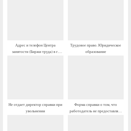
щ
а
а
я
я
з
з
а
а
п
п
и
Адрес и телефон Центра
Трудовое право. Юридическое
и
с
занятости (Биржи труда) в г.
образование
с
ь
Армянск, часы работы
ь
:
:
Не отдает директор справки при
Форма справки о том, что
увольнении
работодатель не предоставляет
жильё