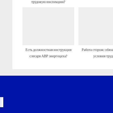
трудовую инспекцию?
и
с
ь
:
Есть должностная инструкция
Работа сторож: обяз
слесаря АВР энергоцеха?
условия труд