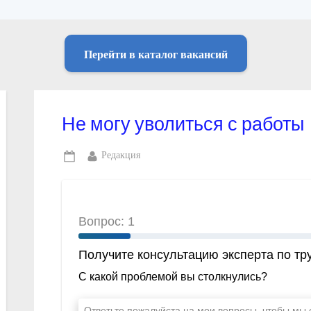
Перейти в каталог вакансий
Не могу уволиться с работы
By
Редакция
Posted
on