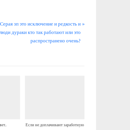
С
Серая зп это исключение и редкость и
л
люди дураки кто так работают или это
е
распространено очень?
д
у
ю
щ
а
я
з
а
п
и
вет.
Если не доплачивают заработную