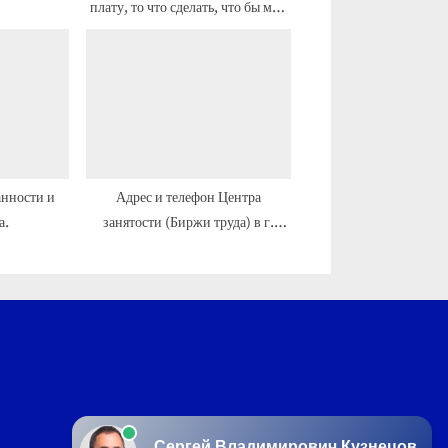
плату, то что сделать, что бы мне
с
доначислили её?
ь
:
анности и
Адрес и телефон Центра
а.
занятости (Биржи труда) в г.
Аксай, часы работы