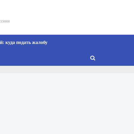
сссиии
: куда подать жалобу
Toggle
search
form