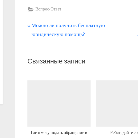
Вопрос-Ответ
П
Навигация
Можно ли получить бесплатную
р
юридическую помощь?
по
е
записям
д
Связанные записи
ы
д
у
щ
а
я
з
а
п
Где я могу подать обращение в
Ребят, дайте со