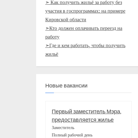
➣ Как получить жильё за работу без
участия в госпрограммах: на примере
Кировской области
➣Кто должен оплачивать переезд на
работу
➣Где и кем работать, чтобы получить
жильё
Новые вакансии
Первый заместитель Мэра,
предоставляется жилье
Заместитель
Полный рабочий день