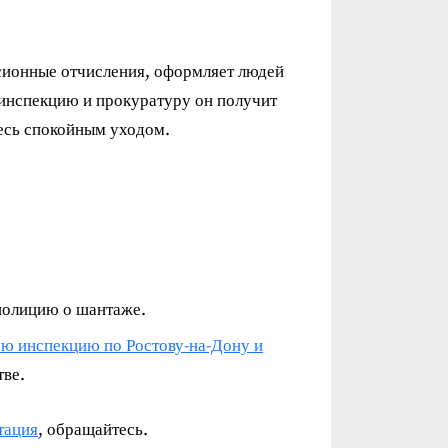
нсионные отчисления, оформляет людей
инспекцию и прокуратуру он получит
есь спокойным уходом.
 полицию о шантаже.
ую инспекцию по Ростову-на-Дону и
тве.
тация
, обращайтесь.