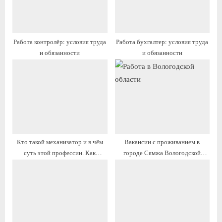
з
з
а
а
п
п
Работа контролёр: условия труда
Работа бухгалтер: условия труда
и
и
и обязанности
и обязанности
с
с
ь
ь
:
:
Кто такой механизатор и в чём
Вакансии с проживанием в
суть этой профессии. Как
городе Сямжа Вологодской
устроиться
области