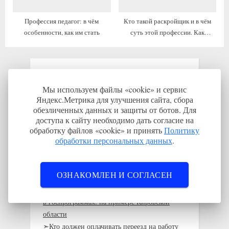
Профессия педагог: в чём
Кто такой раскройщик и в чём
особенности, как им стать
суть этой профессии. Как
устроиться
Переезжающим:
Мы используем файлы «cookie» и сервис
Яндекс.Метрика для улучшения сайта, сбора
➣Страховка ДМС от работодателя: плюсы и
обезличенных данных и защиты от ботов. Для
минусы
доступа к сайту необходимо дать согласие на
➣Чек-лист: что взять с собой при переезде
обработку файлов «cookie» и принять
Политику
обработки персональных данных
.
➣Кого выселят из служебного жилья после
увольнения
➣Требования к жилью, которое
ОЗНАКОМЛЕН И СОГЛАСЕН
предоставляет работодатель
➣ Как получить жильё за работу без участия
в госпрограммах: на примере Кировской
области
➣Кто должен оплачивать переезд на работу