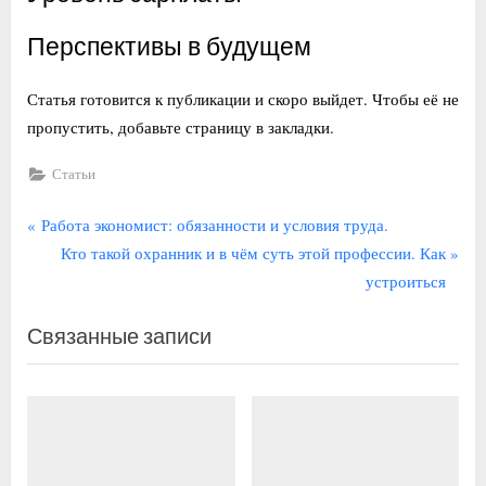
Перспективы в будущем
Статья готовится к публикации и скоро выйдет. Чтобы её не
пропустить, добавьте страницу в закладки.
Статьи
Навигация
П
Работа экономист: обязанности и условия труда.
р
С
Кто такой охранник и в чём суть этой профессии. Как
по
е
л
устроиться
записям
д
е
Связанные записи
ы
д
д
у
у
ю
щ
щ
а
а
я
я