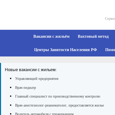
Skip
to
content
Серви
Вакансии с жильём
Вахтовый метод
Центры Занятости Населения РФ
Помо
Новые вакансии с жильем:
Управляющий предприятия
Врач-педиатр
Главный специалист по производственному контролю
Врач-анестезиолог-реаниматолог, предоставляется жилье
Водитель автомобиля с проживанием