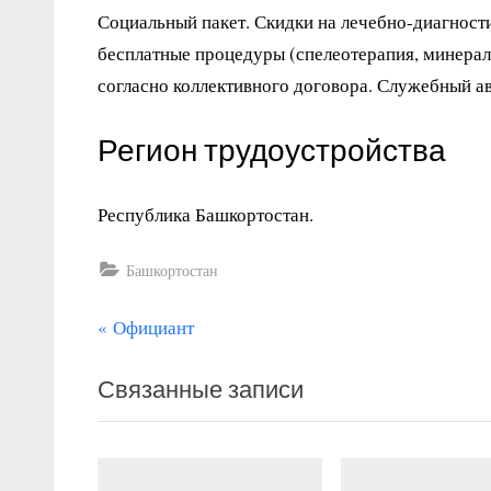
Социальный пакет. Скидки на лечебно-диагност
бесплатные процедуры (спелеотерапия, минераль
согласно коллективного договора. Служебный ав
Регион трудоустройства
Республика Башкортостан.
Башкортостан
П
Навигация
Официант
р
по
Связанные записи
е
записям
д
ы
д