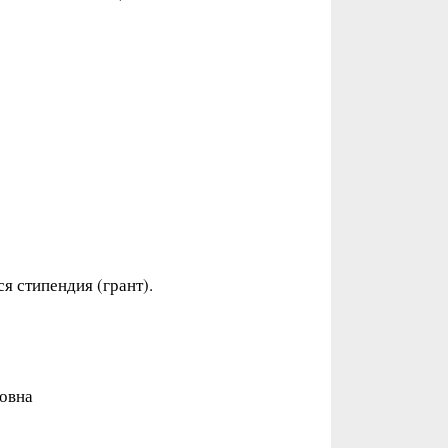
я стипендия (грант).
зовна