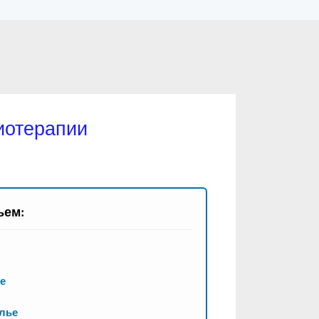
иотерапии
ьем:
е
илье