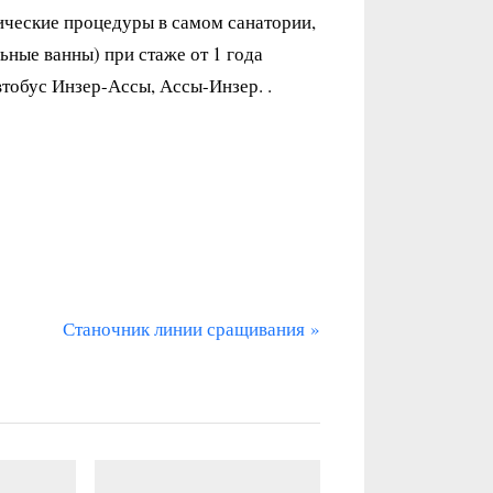
ические процедуры в самом санатории,
ные ванны) при стаже от 1 года
тобус Инзер-Ассы, Ассы-Инзер. .
С
Станочник линии сращивания
л
е
д
у
ю