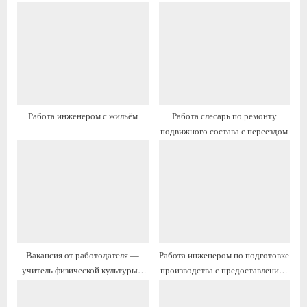
а
щ
я
а
з
я
а
з
п
а
и
п
Работа инженером с жильём
Работа слесарь по ремонту
с
и
подвижного состава с переездом
ь
с
:
ь
:
Вакансия от работодателя —
Работа инженером по подготовке
учитель физической культуры с
производства с предоставлением
жильём и переездом
жилья