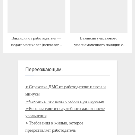
Вакансия от работодателя —
Вакансия участкового
педагог-психолог (психолог в
уполномоченного полиции с
сфере образования) с переездом
жильём и переездом
Переезжающим:
➣Страховка ДМС от работодателя: плюсы и
минусы
➣Чек-лист: что взять с собой при переезде
➣Кого выселят из служебного жилья после
увольнения
➣Требования к жилью, которое
предоставляет работодатель