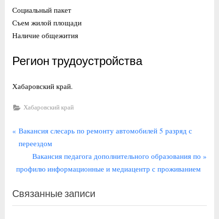
Социальный пакет
Съем жилой площади
Наличие общежития
Регион трудоустройства
Хабаровский край.
Хабаровский край
Навигация
П
Вакансия слесарь по ремонту автомобилей 5 разряд с
р
переездом
по
е
С
Вакансия педагога дополнительного образования по
записям
д
л
профилю информационные и медиацентр с проживанием
ы
е
Связанные записи
д
д
у
у
щ
ю