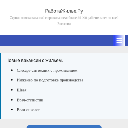
Skip
to
РаботаЖилье.Ру
Сервис поиска вакансий с проживанием: более 25 000 рабочих мест по всей
content
Росссиии
Новые вакансии с жильем:
Слесарь-сантехник с проживанием
Инженер по подготовке производства
Швея
Врач-статистик
Врач-онколог