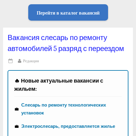
Перейти в каталог вакансий
Вакансия слесарь по ремонту
автомобилей 5 разряд с переездом
By
Редакция
Posted
on
🔥 Новые актуальные вакансии с
жильем:
Слесарь по ремонту технологических
💼
установок
💼
Электрослесарь, предоставляется жилье