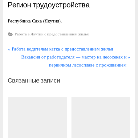
Регион трудоустройства
Республика Саха (Якутия).
Работа в Якутии с предоставлением жилья
Навигация
П
Работа водителем катка с предоставлением жилья
р
С
Вакансия от работодателя — мастер на лесосеках и
по
е
л
первичном лесосплаве с проживанием
записям
д
е
Связанные записи
ы
д
д
у
у
ю
щ
щ
а
а
я
я
з
з
а
а