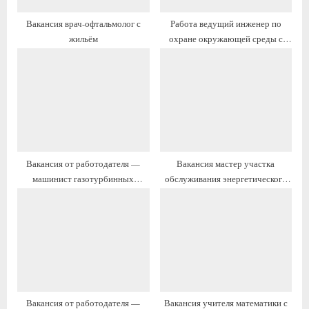
п
п
Вакансия врач-офтальмолог с
Работа ведущий инженер по
и
и
жильём
охране окружающей среды с
с
с
переездом на ПМЖ
ь
ь
:
:
Вакансия от работодателя —
Вакансия мастер участка
машинист газотурбинных
обслуживания энергетического
установок (ГТУ) с жильём
оборудования с жильём
Вакансия от работодателя —
Вакансия учителя математики с