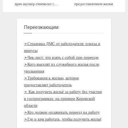
врач акушер-гинеколог с
предоставлением жилья
проживанием
Переезжающим:
➣Страховка ДМС от работодателя: плюсы и
минусы
➣Чек-лист: что взять с собой при переезде
➣Кого выселят из служебного жилья после
увольнения
➣Требования к жилью, которое
предоставляет работодатель
➣ Как получить жильё за работу без участия
в госпрограммах: на примере Кировской
области
➣Кто должен оплачивать переезд на работу
➣Где и кем работать, чтобы получить жильё