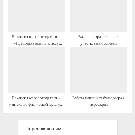
:
:
Вакансия от работодателя —
Вакансия врач-терапевт
«Преподаватель по классу
участковый с жильём
«»хоровое пение»»» с переездом
Вакансия от работодателя —
Работа машинист бульдозера с
учитель по физической культуре
переездом
с жильём и переездом
Переезжающим: