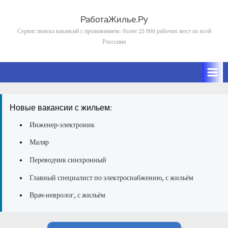
Skip
to
РаботаЖилье.Ру
content
Сервис поиска вакансий с проживанием: более 25 000 рабочих мест по всей
Росссиии
Новые вакансии с жильем:
Инженер-электроник
Маляр
Переводчик синхронный
Главный специалист по электроснабжению, с жильём
Врач-невролог, с жильём