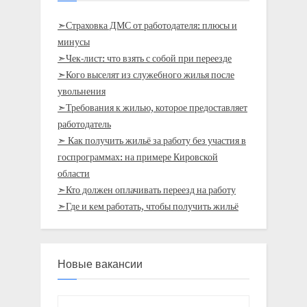
➣Страховка ДМС от работодателя: плюсы и
минусы
➣Чек-лист: что взять с собой при переезде
➣Кого выселят из служебного жилья после
увольнения
➣Требования к жилью, которое предоставляет
работодатель
➣ Как получить жильё за работу без участия в
госпрограммах: на примере Кировской
области
➣Кто должен оплачивать переезд на работу
➣Где и кем работать, чтобы получить жильё
Новые вакансии