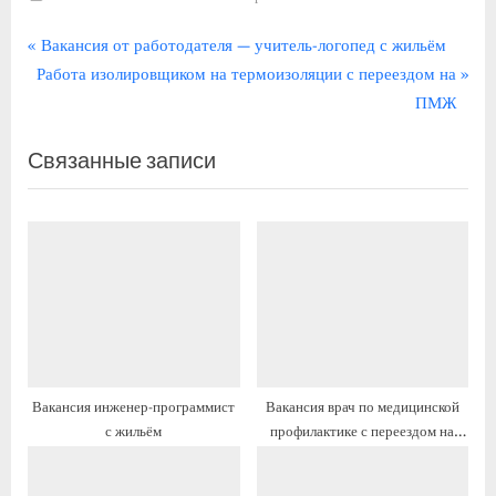
Навигация
П
Вакансия от работодателя — учитель-логопед с жильём
С
р
Работа изолировщиком на термоизоляции с переездом на
по
л
е
ПМЖ
записям
е
д
Связанные записи
д
ы
у
д
ю
у
щ
щ
а
а
я
я
з
з
а
а
п
п
Вакансия инженер-программист
Вакансия врач по медицинской
и
и
с жильём
профилактике с переездом на
с
с
ПМЖ
ь
ь