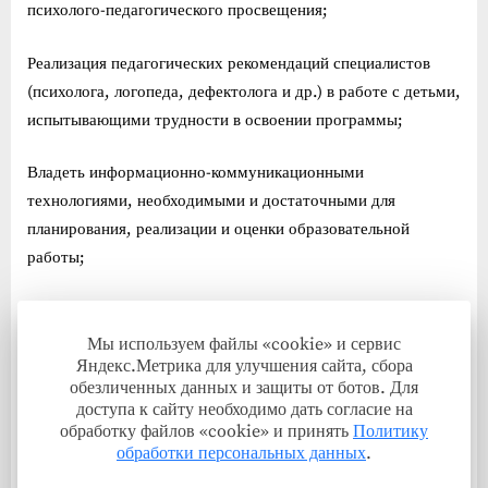
психолого-педагогического просвещения;
Реализация педагогических рекомендаций специалистов
(психолога, логопеда, дефектолога и др.) в работе с детьми,
испытывающими трудности в освоении программы;
Владеть информационно-коммуникационными
технологиями, необходимыми и достаточными для
планирования, реализации и оценки образовательной
работы;
Формирование психологической готовности к школьному
обучению;
Мы используем файлы «cookie» и сервис
Яндекс.Метрика для улучшения сайта, сбора
обезличенных данных и защиты от ботов. Для
доступа к сайту необходимо дать согласие на
обработку файлов «cookie» и принять
Политику
Организация видов деятельности, осуществляемых в
обработки персональных данных
.
раннем и дошкольном возрасте: предметной,