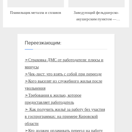
Плавильщик металла и сплавов
Заведующий фельдшерско-
акушерским пунктом —
фельдшер (акушер, медицинская
сестра)
Переезжающим:
➣Страховка ДМС от работодателя: плюсы и
минусы
➣Чек-лист: что взять с собой при переезде
➣Кого выселят из служебного жилья после
увольнения
➣Требования к жилью, которое
предоставляет работодатель
➣ Как получить жильё за работу без участия
в госпрограммах: на примере Кировской
области
➣Кто должен оплачивать переезд на работу