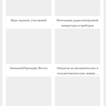
з
з
а
а
п
п
Врач терапевт участковый
Монтажник радиоэлектронной
и
и
аппаратуры и приборов
с
с
ь
ь
:
:
Звеньевой/бригадир (Вахта)
Оператор на автоматических и
полуавтоматических линиях в
деревообработке