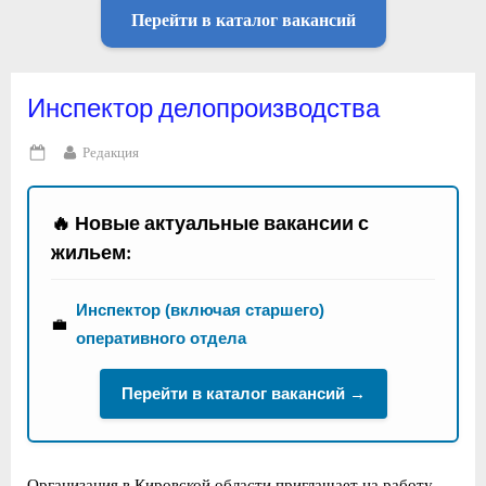
Перейти в каталог вакансий
Инспектор делопроизводства
By
Редакция
Posted
on
🔥 Новые актуальные вакансии с
жильем:
Инспектор (включая старшего)
💼
оперативного отдела
Перейти в каталог вакансий →
Организация в Кировской области приглашает на работу