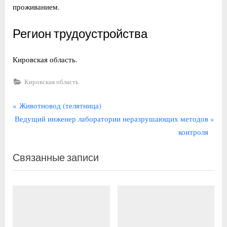
проживанием.
Регион трудоустройства
Кировская область.
Кировская область
Навигация
П
Животновод (телятница)
С
р
Ведущий инженер лаборатории неразрушающих методов
по
л
е
контроля
записям
е
д
Связанные записи
д
ы
у
д
ю
у
щ
щ
а
а
я
я