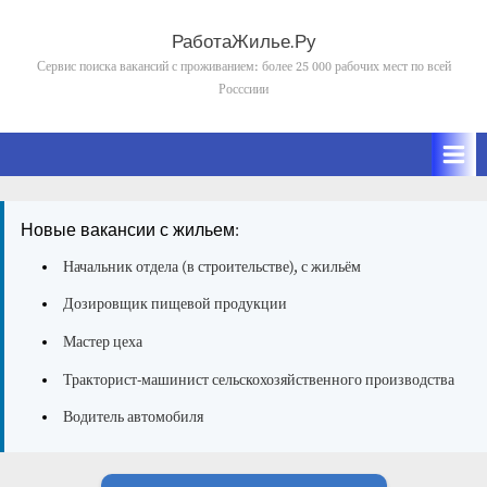
Skip
to
РаботаЖилье.Ру
content
Сервис поиска вакансий с проживанием: более 25 000 рабочих мест по всей
Росссиии
Новые вакансии с жильем:
Начальник отдела (в строительстве), с жильём
Дозировщик пищевой продукции
Мастер цеха
Тракторист-машинист сельскохозяйственного производства
Водитель автомобиля