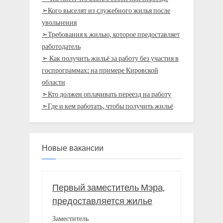
➣Кого выселят из служебного жилья после
увольнения
➣Требования к жилью, которое предоставляет
работодатель
➣ Как получить жильё за работу без участия в
госпрограммах: на примере Кировской
области
➣Кто должен оплачивать переезд на работу
➣Где и кем работать, чтобы получить жильё
Новые вакансии
Первый заместитель Мэра,
предоставляется жилье
Заместитель