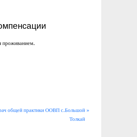
компенсации
я проживанием.
рач общей практики ООВП с.Большой
Толкай