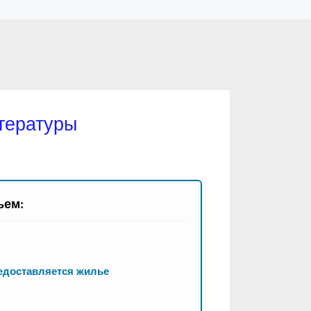
итературы
ьем:
редоставляется жилье