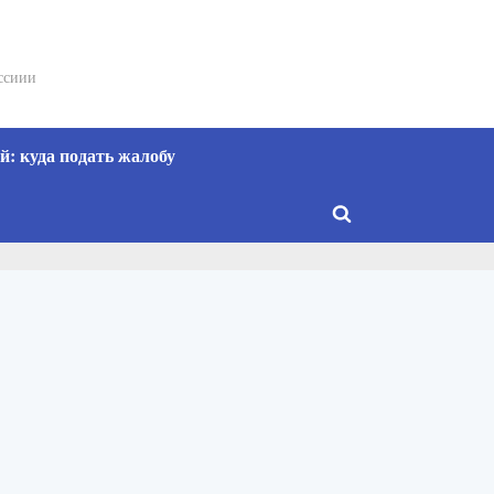
сссиии
: куда подать жалобу
Toggle
search
form