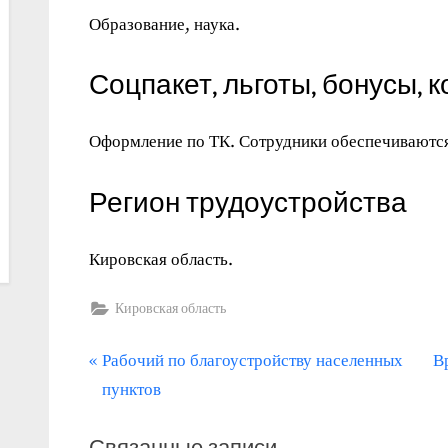
Образование, наука.
Соцпакет, льготы, бонусы, 
Оформление по ТК. Сотрудники обеспечиваютс
Регион трудоустройства
Кировская область.
Кировская область
П
С
Навигация
Рабочий по благоустройству населенных
В
р
л
пунктов
по
е
е
записям
д
д