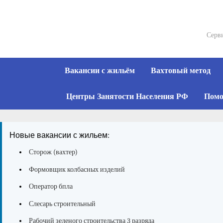
Skip
to
content
Серви
Вакансии с жильём
Вахтовый метод
Центры Занятости Населения РФ
Помо
Новые вакансии с жильем:
Сторож (вахтер)
Формовщик колбасных изделий
Оператор бпла
Слесарь строительный
Рабочий зеленого строительства 3 разряда