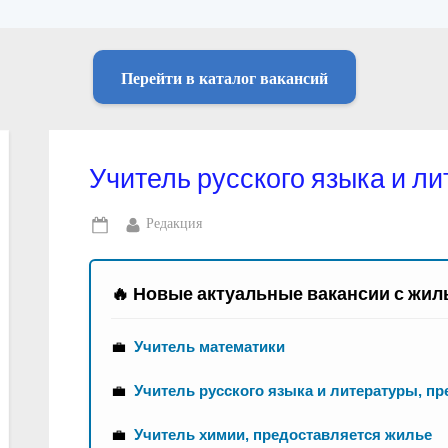
Перейти в каталог вакансий
Учитель русского языка и л
By
Редакция
Posted
on
🔥 Новые актуальные вакансии с жил
💼
Учитель математики
💼
Учитель русского языка и литературы, п
💼
Учитель химии, предоставляется жилье