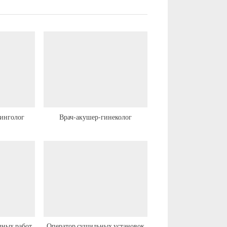
ринголог
Врач-акушер-гинеколог
чных работ
Оператор сушильных установок