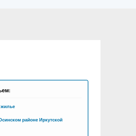
ьем:
я жилье
Осинском районе Иркутской