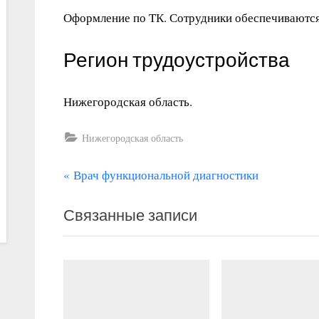
Оформление по ТК. Сотрудники обеспечиваютс
Регион трудоустройства
Нижегородская область.
Нижегородская область
П
Навигация
Врач функциональной диагностики
р
по
Связанные записи
е
записям
д
ы
д
у
щ