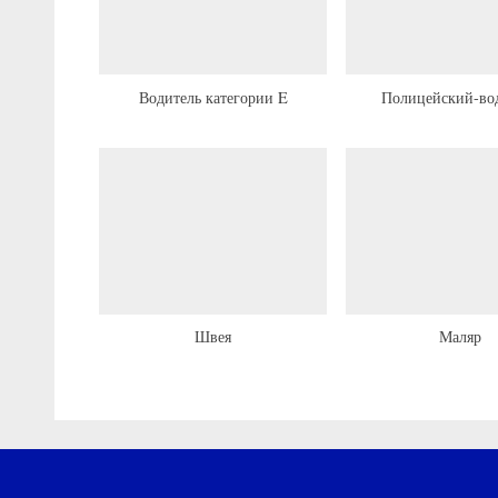
а
я
з
Водитель категории E
Полицейский-во
а
п
и
с
ь
:
Швея
Маляр