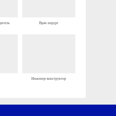
я
з
а
дитель
Врач-хирург
п
и
с
ь
:
Инженер-конструктор