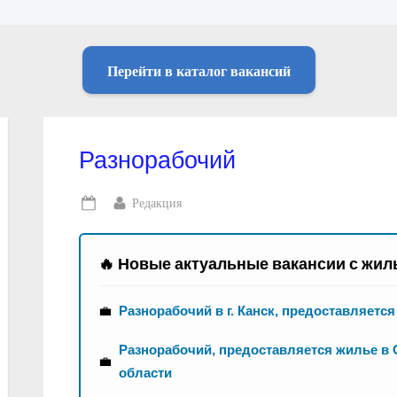
Перейти в каталог вакансий
Разнорабочий
By
Редакция
Posted
on
🔥 Новые актуальные вакансии с жил
💼
Разнорабочий в г. Канск, предоставляетс
Разнорабочий, предоставляется жилье в 
💼
области