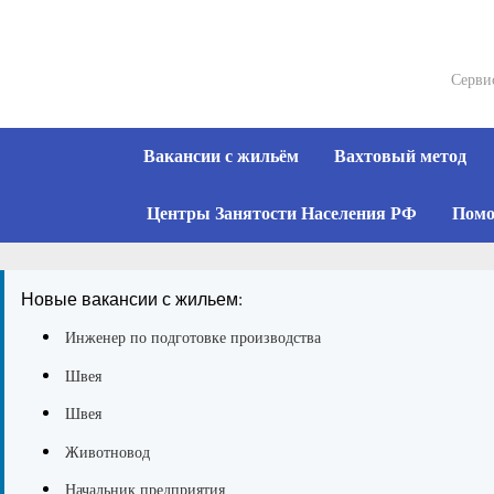
Skip
to
content
Серви
Вакансии с жильём
Вахтовый метод
Центры Занятости Населения РФ
Помо
Новые вакансии с жильем:
Инженер по подготовке производства
Швея
Швея
Животновод
Начальник предприятия