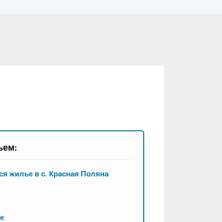
ьем:
я жилье в с. Красная Поляна
е