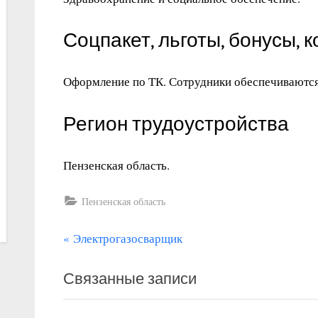
Соцпакет, льготы, бонусы, 
Оформление по ТК. Сотрудники обеспечиваютс
Регион трудоустройства
Пензенская область.
Пензенская область
П
Навигация
Электрогазосварщик
р
по
Связанные записи
е
записям
д