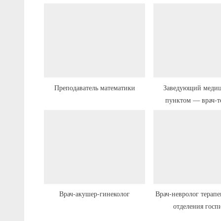
ы
д
у
щ
а
я
з
Преподаватель математики
Заведующий меди
пунктом — врач-т
а
п
и
с
ь
:
Врач-акушер-гинеколог
Врач-невролог терапе
отделения госп