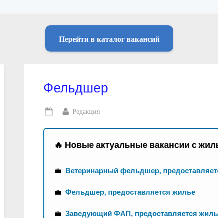
Перейти в каталог вакансий
Фельдшер
By
Редакция
Posted
on
🔥 Новые актуальные вакансии с жил
💼
Ветеринарный фельдшер, предоставляетс
💼
Фельдшер, предоставляется жилье
💼
Заведующий ФАП, предоставляется жиль