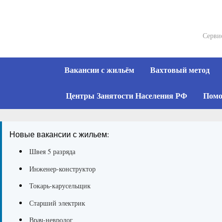
Skip
to
content
Серви
Вакансии с жильём
Вахтовый метод
Центры Занятости Населения РФ
Помо
Новые вакансии с жильем:
Швея 5 разряда
Инженер-конструктор
Токарь-карусельщик
Старший электрик
Врач-невролог