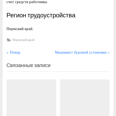
счет средств работника.
Регион трудоустройства
Пермский край.
Пермский край
Навигация
П
С
Повар
Машинист буровой установки
р
л
по
Связанные записи
е
е
записям
д
д
ы
у
д
ю
у
щ
щ
а
а
я
я
з