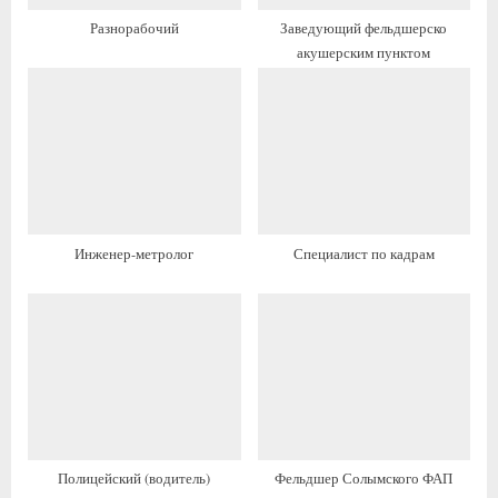
з
а
Разнорабочий
Заведующий фельдшерско
а
п
акушерским пунктом
п
и
и
с
с
ь
ь
:
:
Инженер-метролог
Специалист по кадрам
Полицейский (водитель)
Фельдшер Солымского ФАП