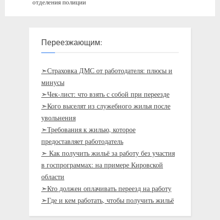
отделения полиции
Переезжающим:
➣Страховка ДМС от работодателя: плюсы и
минусы
➣Чек-лист: что взять с собой при переезде
➣Кого выселят из служебного жилья после
увольнения
➣Требования к жилью, которое
предоставляет работодатель
➣ Как получить жильё за работу без участия
в госпрограммах: на примере Кировской
области
➣Кто должен оплачивать переезд на работу
➣Где и кем работать, чтобы получить жильё