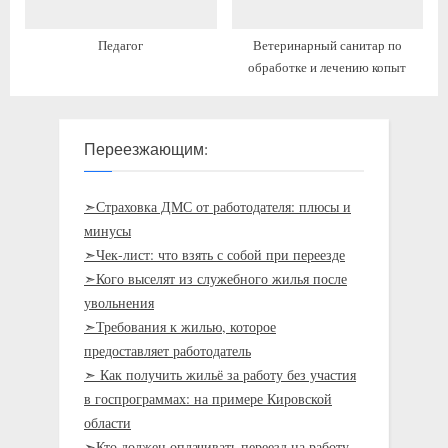
Педагог
Ветеринарный санитар по
обработке и лечению копыт
Переезжающим:
➣Страховка ДМС от работодателя: плюсы и
минусы
➣Чек-лист: что взять с собой при переезде
➣Кого выселят из служебного жилья после
увольнения
➣Требования к жилью, которое
предоставляет работодатель
➣ Как получить жильё за работу без участия
в госпрограммах: на примере Кировской
области
➣Кто должен оплачивать переезд на работу