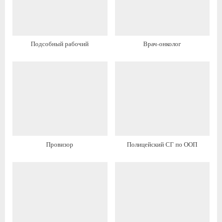
а
я
я
з
з
а
Подсобный рабочий
Врач-онколог
а
п
п
и
и
с
с
ь
ь
:
:
Провизор
Полицейский СГ по ООП