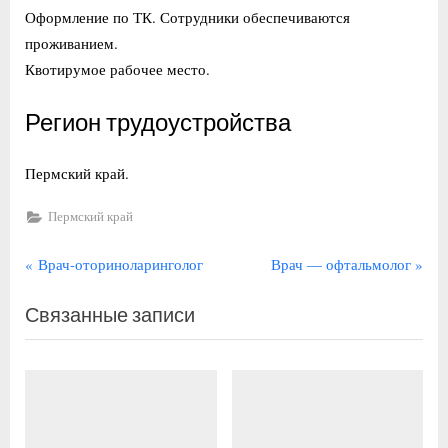
Оформление по ТК. Сотрудники обеспечиваются
проживанием.
Квотирумое рабочее место.
Регион трудоустройства
Пермский край.
Пермский край
Навигация
П
С
Врач-оториноларинголог
Врач — офтальмолог
р
л
по
Связанные записи
е
е
записям
д
д
ы
у
д
ю
у
щ
щ
а