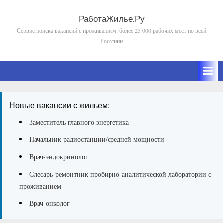
Skip
to
РаботаЖилье.Ру
Сервис поиска вакансий с проживанием: более 25 000 рабочих мест по всей
content
Росссиии
Новые вакансии с жильем:
Заместитель главного энергетика
Начальник радиостанции/средней мощности
Врач-эндокринолог
Слесарь-ремонтник пробирно-аналитической лаборатории с
проживанием
Врач-онколог