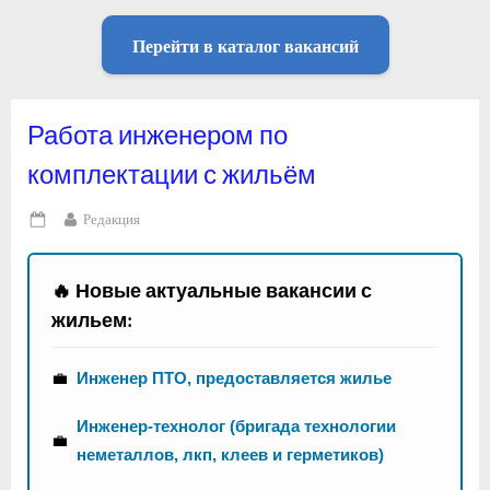
Перейти в каталог вакансий
Работа инженером по
комплектации с жильём
By
Редакция
Posted
on
🔥 Новые актуальные вакансии с
жильем:
💼
Инженер ПТО, предоставляется жилье
Инженер-технолог (бригада технологии
💼
неметаллов, лкп, клеев и герметиков)