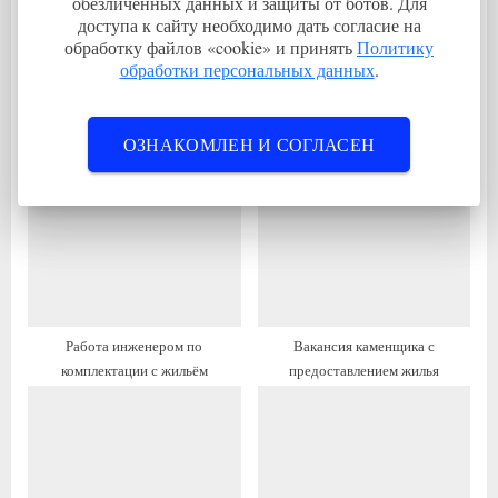
обезличенных данных и защиты от ботов. Для
з
я
доступа к сайту необходимо дать согласие на
обработку файлов «cookie» и принять
Политику
а
з
обработки персональных данных
.
п
а
и
п
Вакансия от работодателя —
Вакансия переводчик с
с
и
ОЗНАКОМЛЕН И СОГЛАСЕН
контролер качества с жильём и
проживанием
ь
с
переездом
:
ь
:
Работа инженером по
Вакансия каменщика с
комплектации с жильём
предоставлением жилья