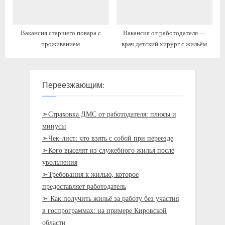
Вакансия старшего повара с
Вакансия от работодателя —
проживанием
врач детский хирург с жильём
Переезжающим:
➣Страховка ДМС от работодателя: плюсы и
минусы
➣Чек-лист: что взять с собой при переезде
➣Кого выселят из служебного жилья после
увольнения
➣Требования к жилью, которое
предоставляет работодатель
➣ Как получить жильё за работу без участия
в госпрограммах: на примере Кировской
области