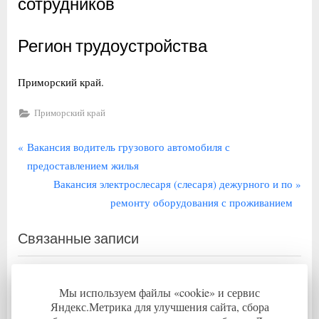
сотрудников
Регион трудоустройства
Приморский край.
Приморский край
Навигация
П
Вакансия водитель грузового автомобиля с
р
предоставлением жилья
по
е
С
Вакансия электрослесаря (слесаря) дежурного и по
записям
д
л
ремонту оборудования с проживанием
ы
е
Связанные записи
д
д
у
у
щ
ю
Мы используем файлы «cookie» и сервис
а
щ
Яндекс.Метрика для улучшения сайта, сбора
я
а