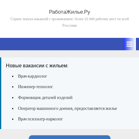
Skip
to
РаботаЖилье.Ру
content
Сервис поиска вакансий с проживанием: более 25 000 рабочих мест по всей
Росссиии
Новые вакансии с жильем:
Врач-кардиолог
Инженер-технолог
Формовщик деталей изделий
Оператор машинного доения, предоставляется жилье
Врач психиатр-нарколог