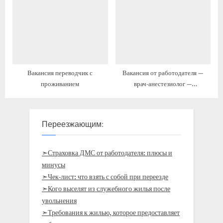
Вакансия переводчик с
Вакансия от работодателя —
проживанием
врач-анестезиолог —
реаниматолог с жильём и
переездом
Переезжающим:
➣Страховка ДМС от работодателя: плюсы и
минусы
➣Чек-лист: что взять с собой при переезде
➣Кого выселят из служебного жилья после
увольнения
➣Требования к жилью, которое предоставляет