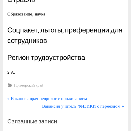
Образование, наука
Соцпакет, льготы, преференции для
сотрудников
Регион трудоустройства
2 А.
Приморский край
Навигация
П
Вакансия врач невролог с проживанием
р
С
Вакансия учитель ФИЗИКИ с переездом
по
е
л
записям
Связанные записи
д
е
ы
д