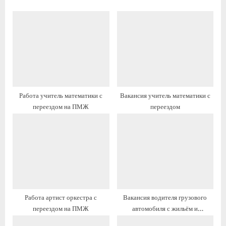
д
у
у
ю
щ
щ
а
а
я
я
з
з
а
а
Работа учитель математики с
Вакансия учитель математики с
п
п
переездом на ПМЖ
переездом
и
и
с
с
ь
ь
:
:
Работа артист оркестра с
Вакансия водителя грузового
переездом на ПМЖ
автомобиля с жильём и
переездом