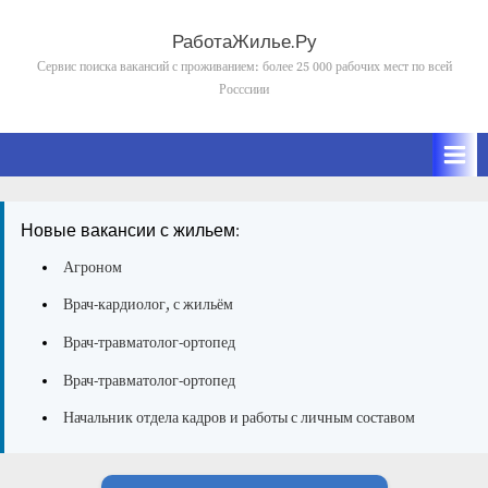
Skip
to
РаботаЖилье.Ру
content
Сервис поиска вакансий с проживанием: более 25 000 рабочих мест по всей
Росссиии
Новые вакансии с жильем:
Агроном
Врач-кардиолог, с жильём
Врач-травматолог-ортопед
Врач-травматолог-ортопед
Начальник отдела кадров и работы с личным составом