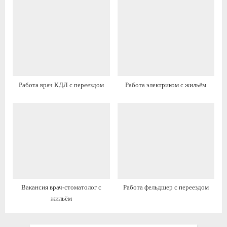
с
с
ь
ь
:
:
Работа врач КДЛ с переездом
Работа электриком с жильём
Вакансия врач-стоматолог с
Работа фельдшер с переездом
жильём