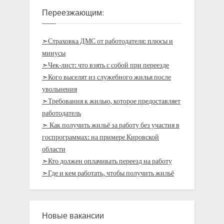
Переезжающим:
➣Страховка ДМС от работодателя: плюсы и
минусы
➣Чек-лист: что взять с собой при переезде
➣Кого выселят из служебного жилья после
увольнения
➣Требования к жилью, которое предоставляет
работодатель
➣ Как получить жильё за работу без участия в
госпрограммах: на примере Кировской
области
➣Кто должен оплачивать переезд на работу
➣Где и кем работать, чтобы получить жильё
Новые вакансии