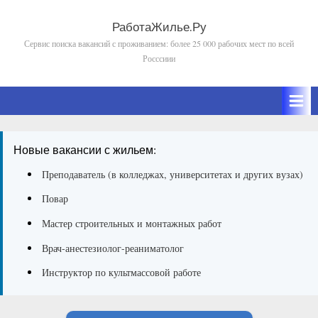
Skip
to
РаботаЖилье.Ру
Сервис поиска вакансий с проживанием: более 25 000 рабочих мест по всей
content
Росссиии
Новые вакансии с жильем:
Преподаватель (в колледжах, университетах и других вузах)
Повар
Мастер строительных и монтажных работ
Врач-анестезиолог-реаниматолог
Инструктор по культмассовой работе