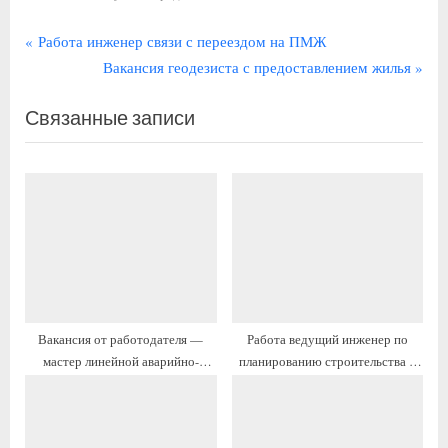
Навигация
П
Работа инженер связи с переездом на ПМЖ
р
С
Вакансия геодезиста с предоставлением жилья
по
е
л
записям
Связанные записи
д
е
ы
д
д
у
у
ю
щ
щ
а
а
я
я
з
з
а
а
Вакансия от работодателя —
Работа ведущий инженер по
п
п
мастер линейной аварийно-
планированию строительства с
и
и
эксплуатационной службы с
переездом
с
с
проживанием
ь
ь