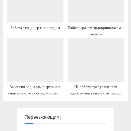
:
:
Работа фельдшер с переездом
Работа врачом-эндокринологом с
жильём
Вакансия водитель погрузчика,
На работу требуется врач
занятый погрузкой горной массы
педиатр-участковый с переездом
с переездом на ПМЖ
на ПМЖ
Переезжающим: