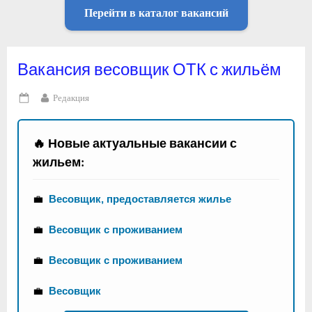
Перейти в каталог вакансий
Вакансия весовщик ОТК с жильём
By
Редакция
Posted
on
🔥 Новые актуальные вакансии с
жильем:
💼
Весовщик, предоставляется жилье
💼
Весовщик с проживанием
💼
Весовщик с проживанием
💼
Весовщик