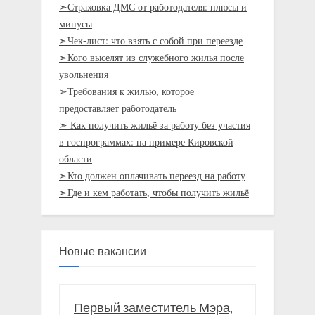
➣Страховка ДМС от работодателя: плюсы и
минусы
➣Чек-лист: что взять с собой при переезде
➣Кого выселят из служебного жилья после
увольнения
➣Требования к жилью, которое
предоставляет работодатель
➣ Как получить жильё за работу без участия
в госпрограммах: на примере Кировской
области
➣Кто должен оплачивать переезд на работу
➣Где и кем работать, чтобы получить жильё
Новые вакансии
Первый заместитель Мэра,