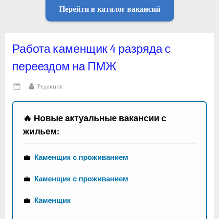
Перейти в каталог вакансий
Работа каменщик 4 разряда с
переездом на ПМЖ
By
Редакция
Posted
on
🔥 Новые актуальные вакансии с
жильем:
💼
Каменщик с проживанием
💼
Каменщик с проживанием
💼
Каменщик