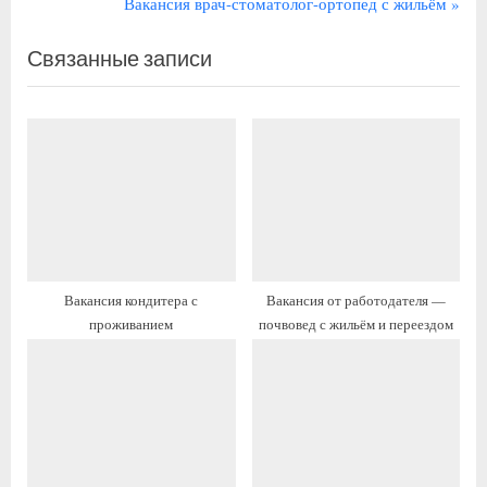
р
С
Вакансия врач-стоматолог-ортопед с жильём
по
е
л
записям
Связанные записи
д
е
ы
д
д
у
у
ю
щ
щ
а
а
я
я
з
з
а
а
Вакансия кондитера с
Вакансия от работодателя —
п
п
проживанием
почвовед с жильём и переездом
и
и
с
с
ь
ь
:
: