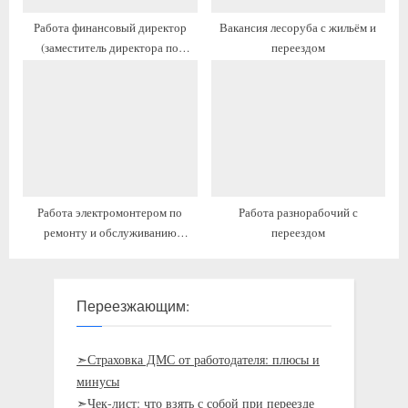
Работа финансовый директор
Вакансия лесоруба с жильём и
(заместитель директора по
переездом
финансам) с переездом на ПМЖ
Работа электромонтером по
Работа разнорабочий с
ремонту и обслуживанию
переездом
электрооборудования 4 разряда с
предоставлением жилья
Переезжающим:
➣Страховка ДМС от работодателя: плюсы и
минусы
➣Чек-лист: что взять с собой при переезде