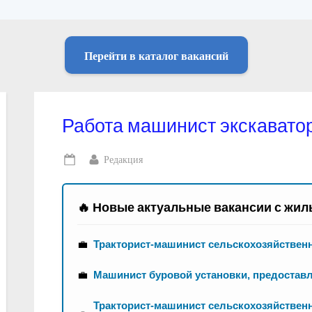
Перейти в каталог вакансий
Работа машинист экскавато
By
Редакция
Posted
on
🔥 Новые актуальные вакансии с жил
💼
Тракторист-машинист сельскохозяйствен
💼
Машинист буровой установки, предостав
Тракторист-машинист сельскохозяйственн