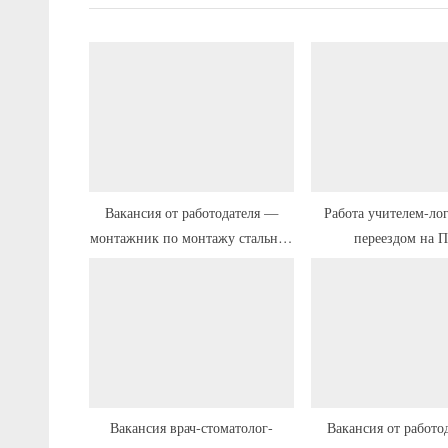
ы
д
у
щ
а
я
з
а
Вакансия от работодателя —
Работа учителем-ло
монтажник по монтажу стальных
переездом на
п
и железобетонных конструкций с
и
жильём и переездом
с
ь
:
Вакансия врач-стоматолог-
Вакансия от работо