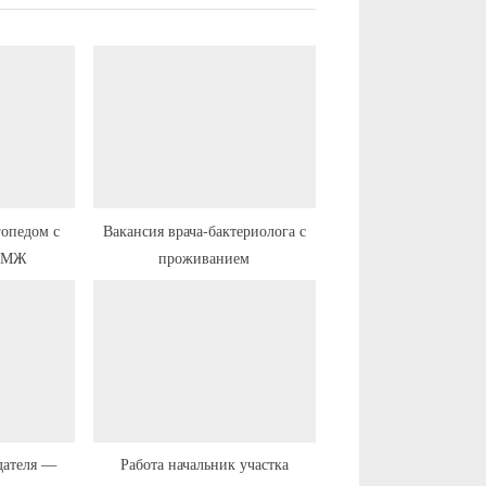
у
ю
щ
а
я
з
а
п
гопедом с
Вакансия врача-бактериолога с
 ПМЖ
проживанием
и
с
ь
:
дателя —
Работа начальник участка