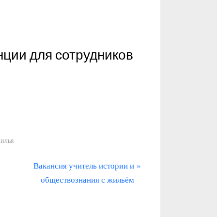
нции для сотрудников
жилья
С
Вакансия учитель истории и
л
обществознания с жильём
е
д