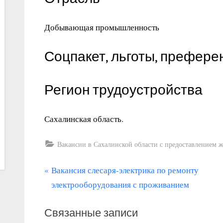
Добывающая промышленность
Соцпакет, льготы, префере
Регион трудоустройства
Сахалинская область.
Вакансии в Сахалинской области с предоставлением 
П
Навигация
Вакансия слесаря-электрика по ремонту
р
электрооборудования с проживанием
по
е
записям
Связанные записи
д