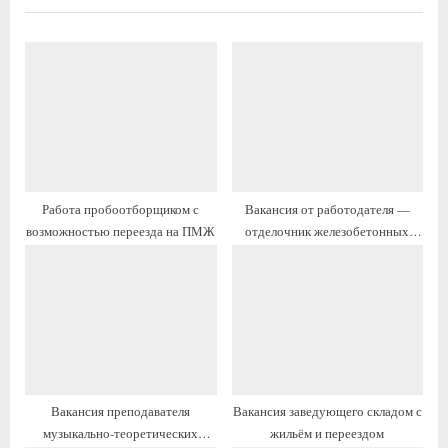
у
у
щ
ю
а
щ
я
а
з
я
а
з
п
а
и
п
Работа пробоотборщиком с
Вакансия от работодателя —
с
и
возможностью переезда на ПМЖ
отделочник железобетонных
ь
с
изделий 4 разряда с жильём и
:
ь
переездом
:
Вакансия преподавателя
Вакансия заведующего складом с
музыкально-теоретических
жильём и переездом