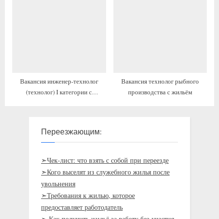
дисциплин с жильём и переездом
Вакансия инженер-технолог
Вакансия технолог рыбного
(технолог) I категории с
производства с жильём
предоставлением жилья
Переезжающим:
➣Чек-лист: что взять с собой при переезде
➣Кого выселят из служебного жилья после
увольнения
➣Требования к жилью, которое
предоставляет работодатель
➣ Как получить жильё за работу без участия