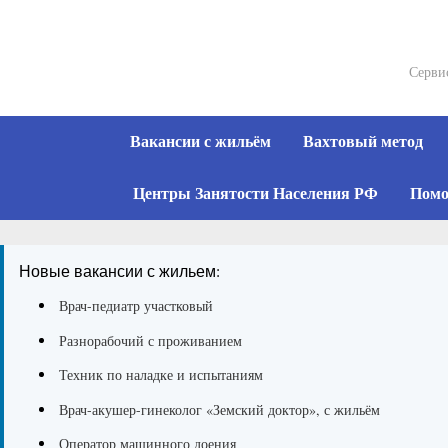
Skip
to
content
Серви
Вакансии с жильём
Вахтовый метод
Центры Занятости Населения РФ
Помо
Новые вакансии с жильем:
Врач-педиатр участковый
Разнорабочий с проживанием
Техник по наладке и испытаниям
Врач-акушер-гинеколог «Земский доктор», с жильём
Оператор машинного доения