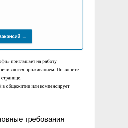
 вакансий →
офи» приглашает на работу
спечиваются проживанием. Позвоните
 странице.
й в общежитии или компенсирует
новные требования