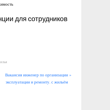
жимость
нции для сотрудников
жилья
С
Вакансия инженер по организации
л
эксплуатации и ремонту. с жильём
е
д
у