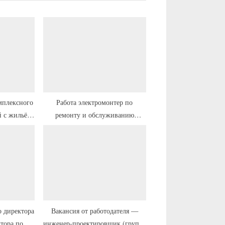
ю
щ
а
я
з
а
п
и
мплексного
Работа электромонтер по
й с жильём
ремонту и обслуживанию
с
м
электрооборудования с переездом
ь
:
 директора
Вакансия от работодателя —
ктора по
инженер-проектировщик (группа