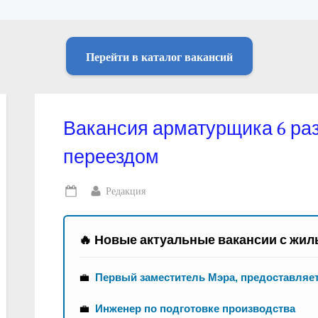
Перейти в каталог вакансий
Вакансия арматурщика 6 раз
переездом
By
Редакция
Posted
on
🔥 Новые актуальные вакансии с жил
💼
Первый заместитель Мэра, предоставляе
💼
Инженер по подготовке производства