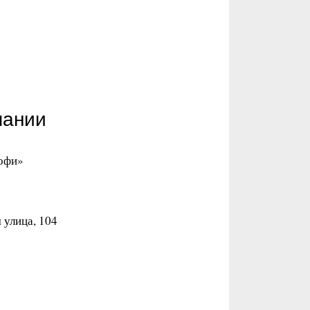
пании
Софи»
 улица, 104