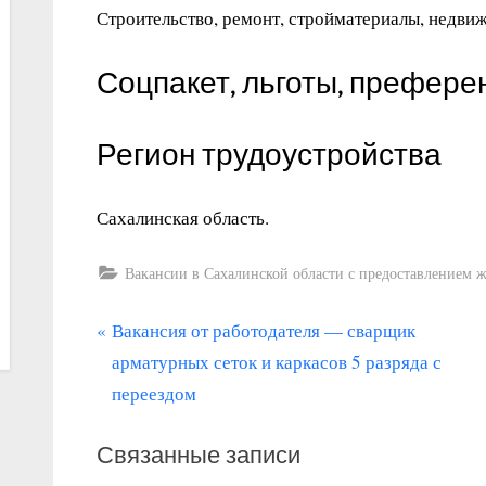
Строительство, ремонт, стройматериалы, недви
Соцпакет, льготы, префере
Регион трудоустройства
Сахалинская область.
Вакансии в Сахалинской области с предоставлением 
П
Навигация
Вакансия от работодателя — сварщик
р
арматурных сеток и каркасов 5 разряда с
по
е
переездом
записям
д
Связанные записи
ы