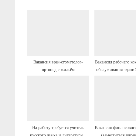
д
у
щ
а
я
з
а
п
Вакансия врач-стоматолог-
Вакансия рабочего ко
ортопед с жильём
обслуживания здани
и
и переездо
с
ь
:
На работу требуется учитель
Вакансия финансового
русского языка и литературы с
(заместителя дире