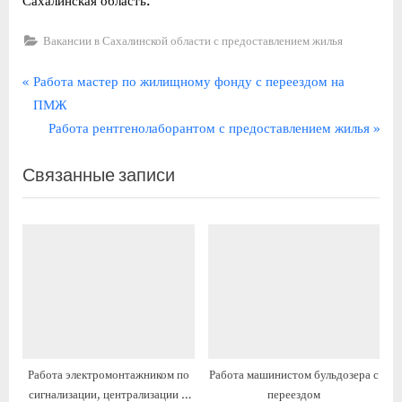
Сахалинская область.
Вакансии в Сахалинской области с предоставлением жилья
Навигация
П
Работа мастер по жилищному фонду с переездом на
р
ПМЖ
по
е
С
Работа рентгенолаборантом с предоставлением жилья
записям
д
л
Связанные записи
ы
е
д
д
у
у
щ
ю
а
щ
я
а
з
я
а
з
п
а
Работа электромонтажником по
Работа машинистом бульдозера с
и
п
сигнализации, централизации и
переездом