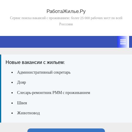
Skip
to
РаботаЖилье.Ру
content
Сервис поиска вакансий с проживанием: более 25 000 рабочих мест по всей
Росссиии
Новые вакансии с жильем:
Административный секретарь
Дояр
Слесарь-ремонтник РММ с проживанием
Швея
Животновод