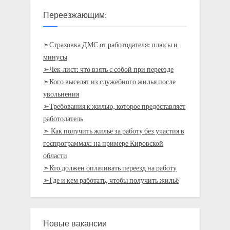
Переезжающим:
➣Страховка ДМС от работодателя: плюсы и
минусы
➣Чек-лист: что взять с собой при переезде
➣Кого выселят из служебного жилья после
увольнения
➣Требования к жилью, которое предоставляет
работодатель
➣ Как получить жильё за работу без участия в
госпрограммах: на примере Кировской
области
➣Кто должен оплачивать переезд на работу
➣Где и кем работать, чтобы получить жильё
Новые вакансии