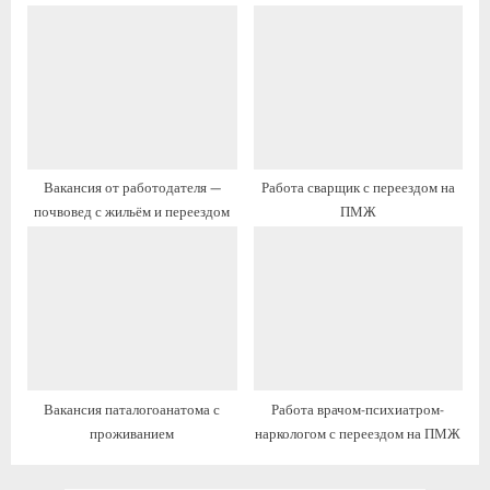
с
и
блокировке с возможностью
ь
с
переезда на ПМЖ
:
ь
:
Вакансия от работодателя —
Работа сварщик с переездом на
почвовед с жильём и переездом
ПМЖ
Вакансия паталогоанатома с
Работа врачом-психиатром-
проживанием
наркологом с переездом на ПМЖ