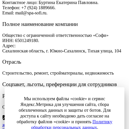
Контактное лицо: Буртина Екатерина Павловна.
Телефон: +7 (924) 1889666.
Email: mail@spa-sofi.ru.
Полное наименование компании
Общество с ограниченной ответственностью «Софи»
ИНН: 6501249180.
Адрес:
Сахалинская область, г. Южно-Сахалинск, Тихая улица, 104
Отрасль
Строительство, ремонт, стройматериалы, недвижимость
Соцпакет, льготы, преференции для сотрудников
Регион трудоустройства
Мы используем файлы «cookie» и сервис
Яндекс.Метрика для улучшения сайта, сбора
Сахалинская область.
обезличенных данных и защиты от ботов. Для
доступа к сайту необходимо дать согласие на
Вакансии в Сахалинской области с предоставлением
обработку файлов «cookie» и принять
Политику
жилья
обработки персональных данных
.