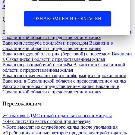
Навигация
Предыдущая
Работа учитель начальных классов с переездом на ПМЖ
запись:
Следующая
Работа бухгалтером-ревизором. с предоставлением жилья
по
запись:
записям
Связанные записи
ОЗНАКОМЛЕН И СОГЛАСЕН
Вакансия от работодателя — рыбовод с переездом
Вакансии в
Сахалинской области с предоставлением жилья
Вакансия лесоруба с жильём и переездом
Вакансии в
Сахалинской области с предоставлением жилья
Вакансия судовой электрик (береговой) с переездом
Вакансии
в Сахалинской области с предоставлением жилья
Вакансия разнорабочий с жильём
Вакансии в Сахалинской
области с предоставлением жилья
Вакансия инженера по защите информации с проживанием
Вакансии в Сахалинской области с предоставлением жилья
Работа агрономом с предоставлением жилья
Вакансии в
Сахалинской области с предоставлением жилья
Переезжающим:
➣Страховка ДМС от работодателя: плюсы и минусы
➣Чек-лист: что взять с собой при переезде
➣Кого выселят из служебного жилья после увольнения
➣Требования к жилью, которое предоставляет работодатель