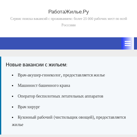
Skip
to
РаботаЖилье.Ру
content
Сервис поиска вакансий с проживанием: более 25 000 рабочих мест по всей
Росссиии
Новые вакансии с жильем:
Врач-акушер-гинеколог, предоставляется жилье
Машинист башенного крана
Оператор беспилотных летательных аппаратов
Врач хирург
Кухонный рабочий (чистильщик овощей), предоставляется
жилье