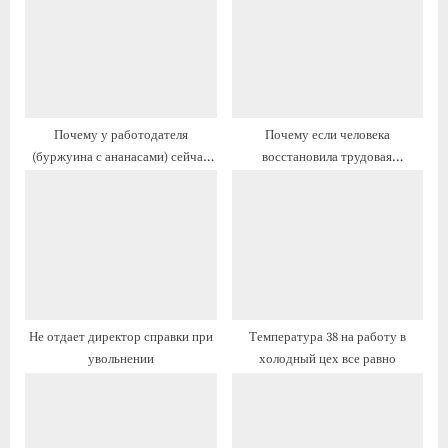
я
я
з
з
а
а
п
п
и
и
Почему у работодателя
Почему если человека
с
с
(буржуина с ананасами) сейчас
восстановила трудовая
ь
ь
больше прав, чем у рабочего?
инспекция на работе, то ему не
:
:
пожимет руку
Не отдает директор справки при
Температура 38 на работу в
увольнении
холодный цех все равно