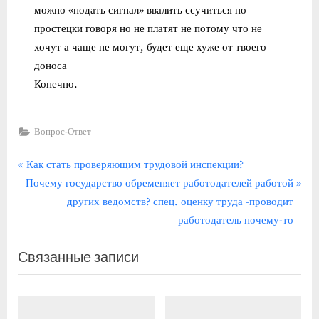
можно «подать сигнал» ввалить ссучиться по
простецки говоря но не платят не потому что не
хочут а чаще не могут, будет еще хуже от твоего
доноса
Конечно.
Вопрос-Ответ
Навигация
П
Как стать проверяющим трудовой инспекции?
С
р
Почему государство обременяет работодателей работой
по
л
е
других ведомств? спец. оценку труда -проводит
записям
е
д
работодатель почему-то
д
ы
Связанные записи
у
д
ю
у
щ
щ
а
а