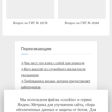
Вопрос по ГИТ № 10178
Вопрос по ГИТ № 10184
Переезжающим:
➣Чек-лист: что взять с собой при переезде
➣Кого выселят из служебного жилья после
увольнения
➣Требования к жилью, которое предоставляет
работодатель
➣ Как получить жильё за работу без участия в
госпрограммах: на примере Кировской
Мы используем файлы «cookie» и сервис
Яндекс.Метрика для улучшения сайта, сбора
области
обезличенных данных и защиты от ботов. Для
➣Кто должен оплачивать переезд на работу