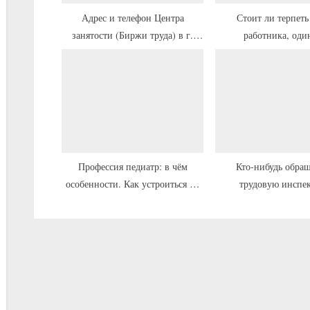
а
Адрес и телефон Центра
Стоит ли терпеть
занятости (Биржи труда) в г.
работника, оди
п
Алупка, часы работы
рискнувшего пожал
и
трудовую инспе
с
ь
:
Профессия педиатр: в чём
Кто-нибудь обращ
особенности. Как устроиться на
трудовую инспе
работу педиатром в Оренбурге