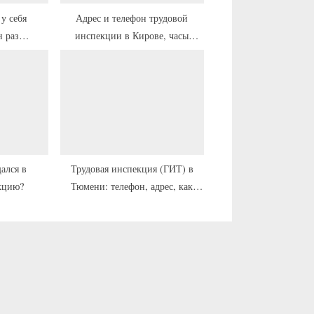
п
 у себя
Адрес и телефон трудовой
н раз
инспекции в Кирове, часы
и
оваться в
работы
с
кцию?
ь
:
ался в
Трудовая инспекция (ГИТ) в
кцию?
Тюмени: телефон, адрес, как
пройти