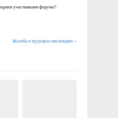
нтариев участниками форума?
С
Жалоба в трудовую инспекцию
л
е
д
у
ю
щ
а
я
з
а