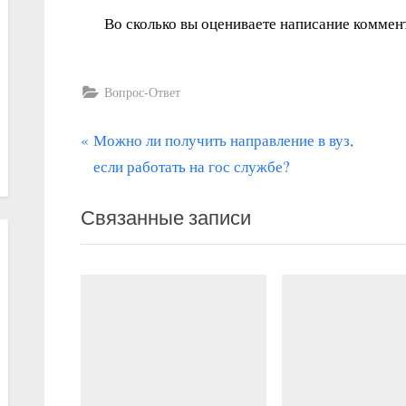
Во сколько вы оцениваете написание комме
Вопрос-Ответ
П
Навигация
Можно ли получить направление в вуз,
р
если работать на гос службе?
по
е
записям
Связанные записи
д
ы
д
у
щ
а
я
з