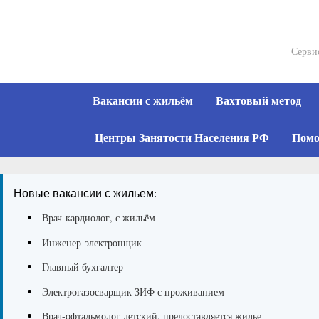
Skip
to
content
Серви
Вакансии с жильём
Вахтовый метод
Центры Занятости Населения РФ
Помо
Новые вакансии с жильем:
Врач-кардиолог, с жильём
Инженер-электронщик
Главный бухгалтер
Электрогазосварщик ЗИФ с проживанием
Врач-офтальмолог детский, предоставляется жилье