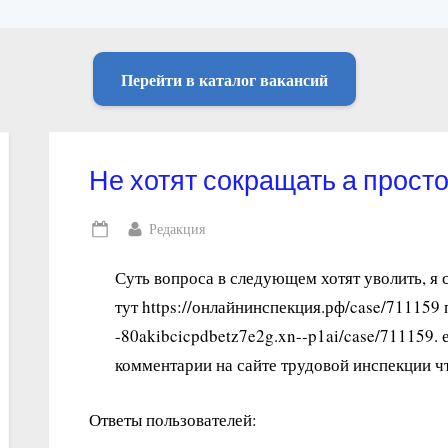
Перейти в каталог вакансий
Не хотят сокращать а просто
By
Редакция
Posted
on
Суть вопроса в следующем хотят уволить, я
тут https://онлайнинспекция.рф/case/711159 
-80akibcicpdbetz7e2g.xn--p1ai/case/711159.
комментарии на сайте трудовой инспекции ч
Ответы пользователей: