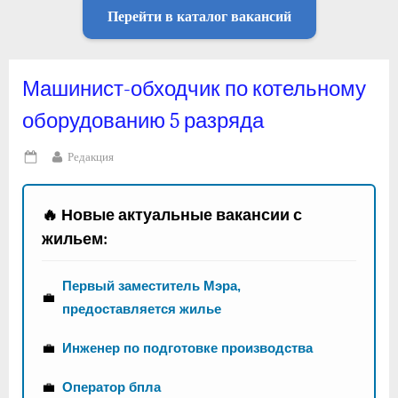
Перейти в каталог вакансий
Машинист-обходчик по котельному
оборудованию 5 разряда
By
Редакция
Posted
on
🔥 Новые актуальные вакансии с
жильем:
Первый заместитель Мэра,
💼
предоставляется жилье
💼
Инженер по подготовке производства
💼
Оператор бпла