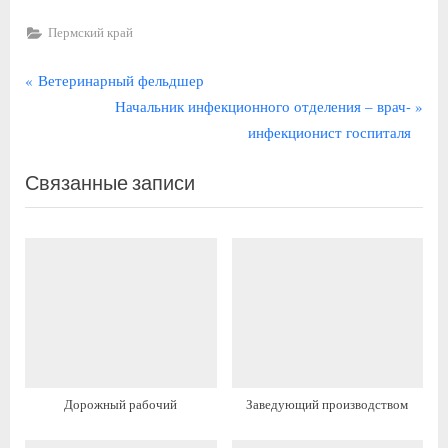
Пермский край
Навигация
П
Ветеринарный фельдшер
р
С
Начальник инфекционного отделения – врач-
по
е
л
инфекционист госпиталя
записям
д
е
Связанные записи
ы
д
д
у
у
ю
щ
щ
а
а
я
я
з
з
а
а
п
п
Дорожный рабочий
Заведующий производством
и
и
с
с