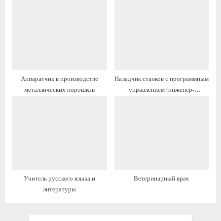
ь
ь
:
:
Аппаратчик в производстве
Наладчик станков с программным
металлических порошков
управлением (инженер-
электроник)
Учитель русского языка и
Ветеринарный врач
литературы