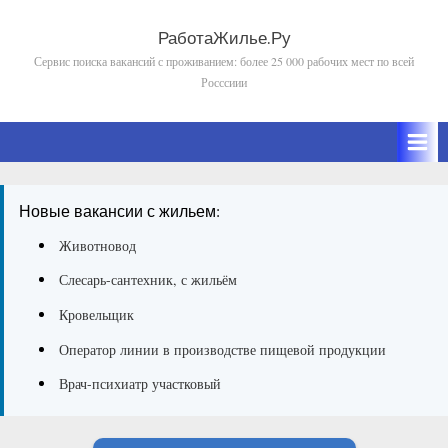
Skip
to
РаботаЖилье.Ру
Сервис поиска вакансий с проживанием: более 25 000 рабочих мест по всей
content
Росссиии
Новые вакансии с жильем:
Животновод
Слесарь-сантехник, с жильём
Кровельщик
Оператор линии в производстве пищевой продукции
Врач-психиатр участковый