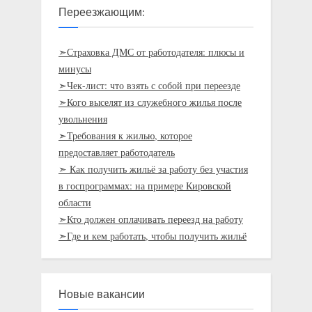
Переезжающим:
➣Страховка ДМС от работодателя: плюсы и
минусы
➣Чек-лист: что взять с собой при переезде
➣Кого выселят из служебного жилья после
увольнения
➣Требования к жилью, которое
предоставляет работодатель
➣ Как получить жильё за работу без участия
в госпрограммах: на примере Кировской
области
➣Кто должен оплачивать переезд на работу
➣Где и кем работать, чтобы получить жильё
Новые вакансии